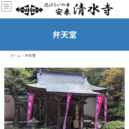
コ
ナ
ン
ビ
テ
ゲ
ン
ー
ツ
シ
へ
ョ
弁天堂
ス
ン
キ
に
ッ
移
プ
動
ホーム
弁天堂