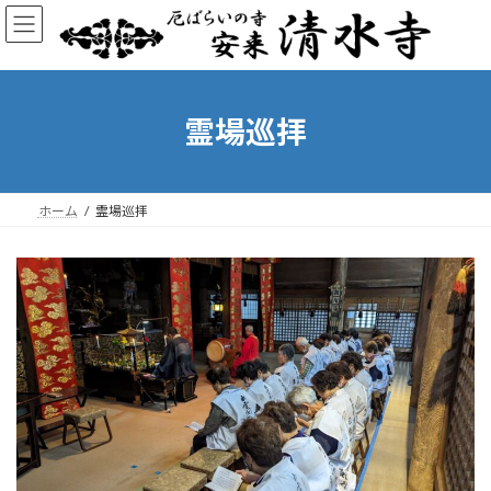
コ
ナ
ン
ビ
テ
ゲ
ン
ー
ツ
シ
へ
ョ
霊場巡拝
ス
ン
キ
に
ッ
移
プ
動
ホーム
霊場巡拝