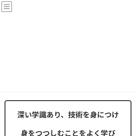
コ
ナ
ン
ビ
テ
ゲ
ン
ー
ツ
シ
へ
ョ
今月の言葉
ス
ン
キ
に
ッ
移
プ
動
ホーム
今月の言葉
令和７年８月の言葉
令和７年８月の言葉
最
2025年8月1日
2025年7月31日
admin
終
更
新
日
深い学識あり、技術を身につけ
時
:
身をつつしむことをよく学び