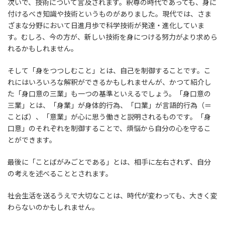
次いで、技術について言及されます。釈尊の時代であっても、身に
付けるべき知識や技術というものがありました。現代では、さま
ざまな分野において日進月歩で科学技術が発達・進化していま
す。むしろ、今の方が、新しい技術を身につける努力がより求めら
れるかもしれません。
そして「身をつつしむこと」とは、自己を制御することです。こ
れにはいろいろな解釈ができるかもしれませんが、かつて紹介し
た「身口意の三業」も一つの基準といえるでしょう。「身口意の
三業」とは、「身業」が身体的行為、「口業」が言語的行為（＝
ことば）、「意業」が心に思う働きと説明されるものです。「身
口意」のそれぞれを制御することで、煩悩から自分の心を守るこ
とができます。
最後に「ことばがみごとである」とは、相手に左右されず、自分
の考えを述べることとされます。
社会生活を送るうえで大切なことは、時代が変わっても、大きく変
わらないのかもしれません。